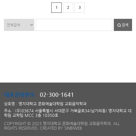
1
2
3
검색
대표전화번호
02-300-1641
상호명 : 명지대학교 문화예술대학원 교회음악학과
주소 : (우)03674 서울특별시 서대문구 거북골로34(남가좌동) 명지대학교 대
학원 교학팀 MCC 3층 10350호
COPYRIGHT © 2023 명지대학교 문화예술대학원 교회음악학과. ALL
RIGHTS RESERVED. CREATED BY
SINBIWEB